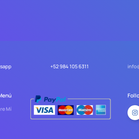
tsapp
+52 984 105 6311
info
Menú
Foll
re Mí