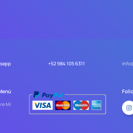
tsapp
+52 984 105 6311
info
Menú
Foll
re Mí