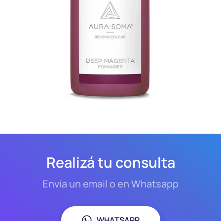
Realizá tu consulta
Envía un email o en Whatsapp
WHATSAPP