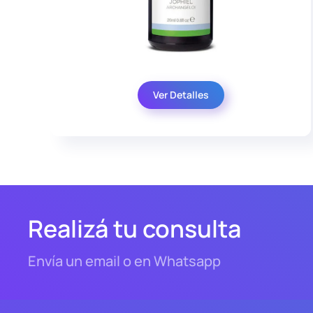
Ver Detalles
Realizá tu consulta
Envía un email o en Whatsapp